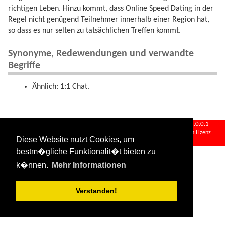
richtigen Leben. Hinzu kommt, dass Online Speed Dating in der
Regel nicht genügend Teilnehmer innerhalb einer Region hat,
so dass es nur selten zu tatsächlichen Treffen kommt.
Synonyme, Redewendungen und verwandte
Begriffe
Ähnlich: 1:1 Chat.
online_speed_dating.txt
· Zuletzt geändert:
2024/08/11 09:34
von
127.0.0.1
Falls nicht anders bezeichnet, ist der Inhalt dieses Wikis unter der folgenden Lizenz
Diese Website nutzt Cookies, um
veröffentlicht:
CC Attribution-Share Alike 4.0 International
bestm�gliche Funktionalit�t bieten zu
k�nnen.
Mehr Informationen
Verstanden!