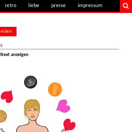
retro
liebe
presse
impressum
elden
ls
ltext anzeigen