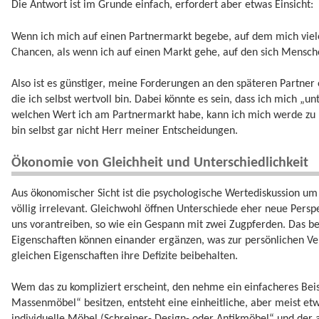
Die Antwort ist im Grunde einfach, erfordert aber etwas Einsicht:
Wenn ich mich auf einen Partnermarkt begebe, auf dem mich viel
Chancen, als wenn ich auf einen Markt gehe, auf den sich Mensc
Also ist es günstiger, meine Forderungen an den späteren Partner 
die ich selbst wertvoll bin. Dabei könnte es sein, dass ich mich „u
welchen Wert ich am Partnermarkt habe, kann ich mich werde zu b
bin selbst gar nicht Herr meiner Entscheidungen.
Ökonomie von Gleichheit und Unterschiedlichkeit
Aus ökonomischer Sicht ist die psychologische Wertediskussion um
völlig irrelevant. Gleichwohl öffnen Unterschiede eher neue Persp
uns vorantreiben, so wie ein Gespann mit zwei Zugpferden. Das b
Eigenschaften können einander ergänzen, was zur persönlichen 
gleichen Eigenschaften ihre Defizite beibehalten.
Wem das zu kompliziert erscheint, den nehme ein einfacheres Beis
Massenmöbel“ besitzen, entsteht eine einheitliche, aber meist e