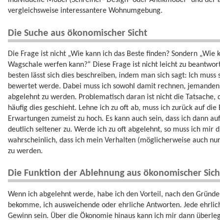
individuelle Möbel (Schreiner- Design- oder Antikmöbel“ und de
vergleichsweise interessantere Wohnumgebung.
Die Suche aus ökonomischer Sicht
Die Frage ist nicht „Wie kann ich das Beste finden? Sondern „Wie k
Wagschale werfen kann?“ Diese Frage ist nicht leicht zu beantwort
besten lässt sich dies beschreiben, indem man sich sagt: Ich muss
bewertet werde. Dabei muss ich sowohl damit rechnen, jemanden a
abgelehnt zu werden. Problematisch daran ist nicht die Tatsache,
häufig dies geschieht. Lehne ich zu oft ab, muss ich zurück auf di
Erwartungen zumeist zu hoch. Es kann auch sein, dass ich dann auf
deutlich seltener zu. Werde ich zu oft abgelehnt, so muss ich mir 
wahrscheinlich, dass ich mein Verhalten (möglicherweise auch n
zu werden.
Die Funktion der Ablehnung aus ökonomischer Sich
Wenn ich abgelehnt werde, habe ich den Vorteil, nach den Gründe
bekomme, ich ausweichende oder ehrliche Antworten. Jede ehrlich
Gewinn sein. Über die Ökonomie hinaus kann ich mir dann überleg