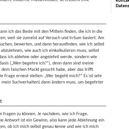
r andere moderne Massenmöbel, so entsteht eine
Kontak
Datens
ann ich das Beste mit den Mitteln finden, die ich in die
en, weil sie zumeist auf Versuch und Irrtum basiert. Am
 suchen, bewerten, und dann herausfinden, wie ich selbst
bzulehnen, wie auch ich einkalkulieren muss, selbst
 dass ich ablehne oder angelehnt werde, sondern wie
e Basis („Wen begehre ich?“), denn dann sind meine
 dem falschen Markt gesucht habe, aber das trifft
die Frage erneut stellen: „Wer begeht mich?“ Es ist sehr
ur mein Suchverhalten) dann ändern muss, um begehrter
t
n fragen zu können. Je nachdem, wie ich Frage,
e Antwort ist ein Gewinn, also kann jede Ablehnung ein
en, ob ich mich selbst genau kenne und wie ich mich