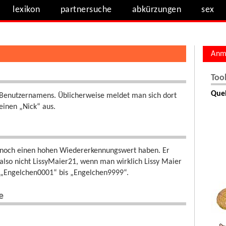
lexikon
partnersuche
abkürzungen
sex
Anm
Too
Quel
es Benutzernamens. Üblicherweise meldet man sich dort
einen „Nick“ aus.
dennoch einen hohen Wiedererkennungswert haben. Er
 also nicht LissyMaier21, wenn man wirklich Lissy Maier
ie „Engelchen0001“ bis „Engelchen9999“.
e