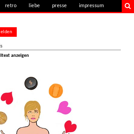
retro
liebe
presse
impressum
elden
ls
ltext anzeigen