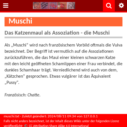
Muschi
Das Katzenmaul als Assoziation - die Muschi
Als „Muschi“ wird nach französischem Vorbild oftmals die Vulva
bezeichnet. Der Begriff ist vermutlich auf die Assoziationen
zurückzuführen, die das Maul einer kleinen schwarzen Katze
mit den leicht geöffneten Schamlippen einer Frau verbindet, die
dunkles Schamhaar trägt. Verniedlichend wird auch von dem,
„Kätzchen“ gesprochen. Etwas vulgärer ist das Äquivalent
„Pussy“.
Französisch: Chatte.
muschi.txt
· Zuletzt geändert:
2024/08/11 09:34
von
127.0.0.1
Falls nicht anders bezeichnet, ist der Inhalt dieses Wikis unter der folgenden Lizenz
veröffentlicht:
CC Attribution-Share Alike 4.0 International