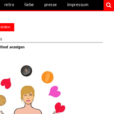
retro
liebe
presse
impressum
elden
ls
ltext anzeigen