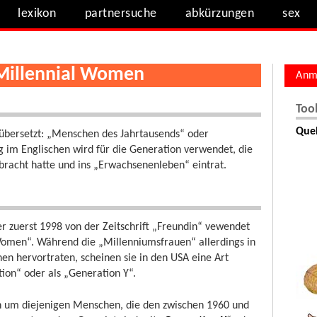
lexikon
partnersuche
abkürzungen
sex
- Millennial Women
Anm
Too
Quel
ch übersetzt: „Menschen des Jahrtausends“ oder
g im Englischen wird für die Generation verwendet, die
bracht hatte und ins „Erwachsenenleben“ eintrat.
er zuerst 1998 von der Zeitschrift „Freundin“ vewendet
 Women“. Während die „Millenniumsfrauen“ allerdings in
en hervortraten, scheinen sie in den USA eine Art
tion“ oder als „Generation Y“.
ern um diejenigen Menschen, die den zwischen 1960 und