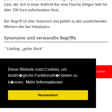
Gast, der sich in einer Rotlicht-Bar eine Flasche billigen Sekt für
über 100 Euro aufschwatzen lässt.
Der Begriff ist eher historisch und gehört zu den aussterbenden
Wörtern des Sex-Vokabulars.
Synonyme und verwandte Begriffe
* Lüstling, „geiler Bock“
lustmolch.txt
· Zuletzt geändert:
2024/08/11 09:34
von
127.0.0.1
Diese Website nutzt Cookies, um
Falls nicht anders bezeichnet, ist der Inhalt dieses Wikis unter der folgenden Lizenz
bestm�gliche Funktionalit�t bieten zu
veröffentlicht:
CC Attribution-Share Alike 4.0 International
k�nnen.
Mehr Informationen
Verstanden!