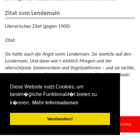
Zitat zum Lendemain
Literarisches Zitat (gegen 1900):
Zitat:
Sie hatte auch die Angst vorm Lendemain. Sie wartete auf den
Lendemain. Und dann war’s wirklich Morgen und der
allerschönste Sonnenschein und Vogeljubilieren – und sie lachte,
lachte übers ganze Gesicht: „Ich bin so froh, Schatz! Ich glaub’,
ich könnte fliegen!“
Diese Website nutzt Cookies, um
bestm�gliche Funktionalit�t bieten zu
Zitatenquelle:
Nixchen
.
k�nnen.
Mehr Informationen
Verstanden!
lendemain.txt
· Zuletzt geändert:
2024/08/11 09:34
von
127.0.0.1
Falls nicht anders bezeichnet, ist der Inhalt dieses Wikis unter der folgenden Lizenz
veröffentlicht:
CC Attribution-Share Alike 4.0 International