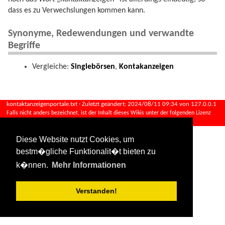
dass es zu Verwechslungen kommen kann.
Synonyme, Redewendungen und verwandte
Begriffe
Vergleiche:
Singlebörsen
,
Kontakanzeigen
kontaktanzeigenportale.txt
· Zuletzt geändert:
2024/08/11 09:34
von
127.0.0.1
Falls nicht anders bezeichnet, ist der Inhalt dieses Wikis unter der folgenden Lizenz
veröffentlicht:
CC Attribution-Share Alike 4.0 International
Diese Website nutzt Cookies, um
bestm�gliche Funktionalit�t bieten zu
k�nnen.
Mehr Informationen
Verstanden!