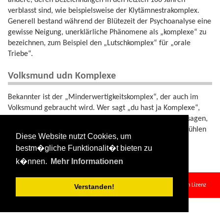
verblasst sind, wie beispielsweise der Klytämnestrakomplex.
Generell bestand während der Blütezeit der Psychoanalyse eine
gewisse Neigung, unerklärliche Phänomene als „komplexe“ zu
bezeichnen, zum Beispiel den „Lutschkomplex“ für „orale
Triebe“.
Volksmund udn Komplexe
Bekannter ist der „Minderwertigkeitskomplex“, der auch im
Volksmund gebraucht wird. Wer sagt „du hast ja Komplexe“,
der versucht in einer vorgeblichen Gelehrtensprache zu sagen,
dass er die andere Person für unfähig hält, mit ihren Gefühlen
Diese Website nutzt Cookies, um
umzugehen. .
bestm�gliche Funktionalit�t bieten zu
k�nnen.
Mehr Informationen
komplexe.txt
· Zuletzt geändert:
2024/09/14 09:00
von
sehpferd
Falls nicht anders bezeichnet, ist der Inhalt dieses Wikis unter der folgenden Lizenz
Verstanden!
veröffentlicht:
CC Attribution-Share Alike 4.0 International