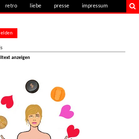
retro
liebe
presse
impressum
elden
ls
ltext anzeigen