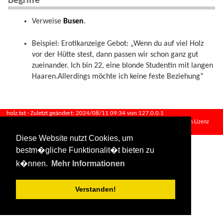
Begriffe
Verweise
Busen
.
Beispiel: Erotikanzeige Gebot: „Wenn du auf viel Holz
vor der Hütte stest, dann passen wir schon ganz gut
zueinander. Ich bin 22, eine blonde Studentin mit langen
Haaren.Allerdings möchte ich keine feste Beziehung“
holz.txt
· Zuletzt geändert:
2024/08/11 09:34
von
127.0.0.1
Falls nicht anders bezeichnet, ist der Inhalt dieses Wikis unter der folgenden Lizenz
veröffentlicht:
CC Attribution-Share Alike 4.0 International
Diese Website nutzt Cookies, um
bestm�gliche Funktionalit�t bieten zu
k�nnen.
Mehr Informationen
Verstanden!