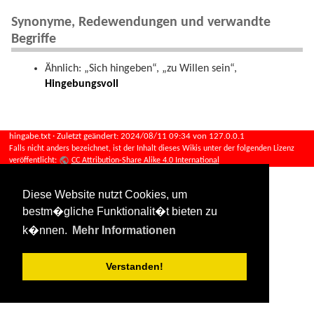
Synonyme, Redewendungen und verwandte
Begriffe
Ähnlich: „Sich hingeben“, „zu Willen sein“,
Hingebungsvoll
hingabe.txt
· Zuletzt geändert:
2024/08/11 09:34
von
127.0.0.1
Falls nicht anders bezeichnet, ist der Inhalt dieses Wikis unter der folgenden Lizenz
veröffentlicht:
CC Attribution-Share Alike 4.0 International
Diese Website nutzt Cookies, um
bestm�gliche Funktionalit�t bieten zu
k�nnen.
Mehr Informationen
Verstanden!