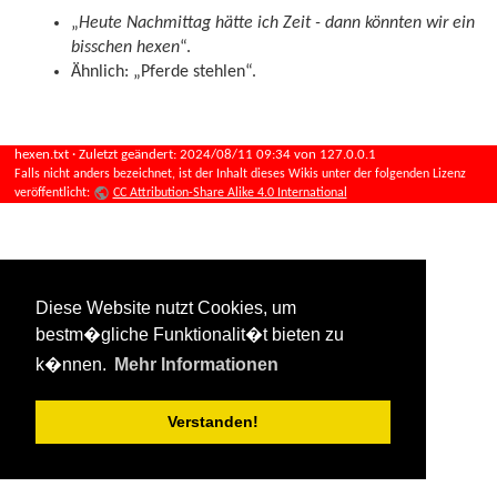
„
Heute Nachmittag hätte ich Zeit - dann könnten wir ein
bisschen hexen
“.
Ähnlich: „Pferde stehlen“.
hexen.txt
· Zuletzt geändert:
2024/08/11 09:34
von
127.0.0.1
Falls nicht anders bezeichnet, ist der Inhalt dieses Wikis unter der folgenden Lizenz
veröffentlicht:
CC Attribution-Share Alike 4.0 International
Diese Website nutzt Cookies, um
bestm�gliche Funktionalit�t bieten zu
k�nnen.
Mehr Informationen
Verstanden!