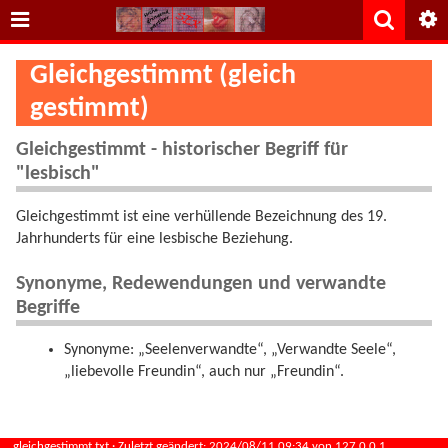
Gleichgestimmt (gleich
gestimmt)
Gleichgestimmt - historischer Begriff für
"lesbisch"
Gleichgestimmt ist eine verhüllende Bezeichnung des 19.
Jahrhunderts für eine lesbische Beziehung.
Synonyme, Redewendungen und verwandte
Begriffe
Synonyme: „Seelenverwandte“, „Verwandte Seele“,
„liebevolle Freundin“, auch nur „Freundin“.
gleichgestimmt.txt
· Zuletzt geändert:
2024/08/11 09:34
von
127.0.0.1