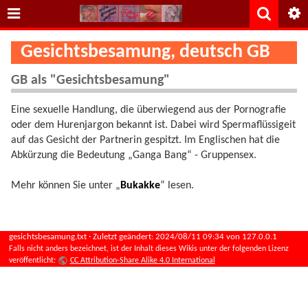
Gesichtsbesamung, deutsch GB
GB als "Gesichtsbesamung"
Eine sexuelle Handlung, die überwiegend aus der Pornografie
oder dem Hurenjargon bekannt ist. Dabei wird Spermaflüssigeit
auf das Gesicht der Partnerin gespitzt. Im Englischen hat die
Abkürzung die Bedeutung „Ganga Bang“ - Gruppensex.
Mehr können Sie unter „
Bukakke
“ lesen.
gesichtsbesamung.txt
· Zuletzt geändert:
2024/08/11 09:34
von
127.0.0.1
Falls nicht anders bezeichnet, ist der Inhalt dieses Wikis unter der folgenden Lizenz
veröffentlicht:
CC Attribution-Share Alike 4.0 International