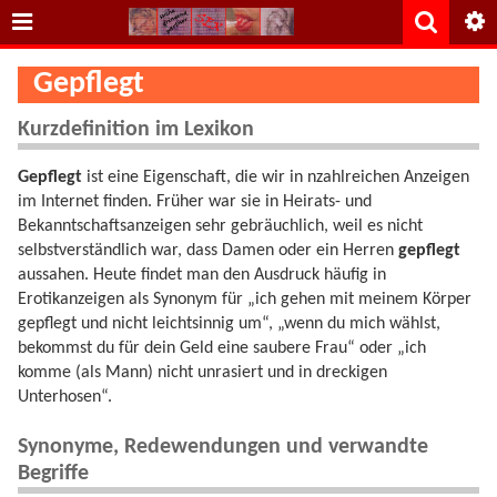
Gepflegt
Kurzdefinition im Lexikon
Gepflegt
ist eine Eigenschaft, die wir in nzahlreichen Anzeigen
im Internet finden. Früher war sie in Heirats- und
Bekanntschaftsanzeigen sehr gebräuchlich, weil es nicht
selbstverständlich war, dass Damen oder ein Herren
gepflegt
aussahen. Heute findet man den Ausdruck häufig in
Erotikanzeigen als Synonym für „ich gehen mit meinem Körper
gepflegt und nicht leichtsinnig um“, „wenn du mich wählst,
bekommst du für dein Geld eine saubere Frau“ oder „ich
komme (als Mann) nicht unrasiert und in dreckigen
Unterhosen“.
Synonyme, Redewendungen und verwandte
Begriffe