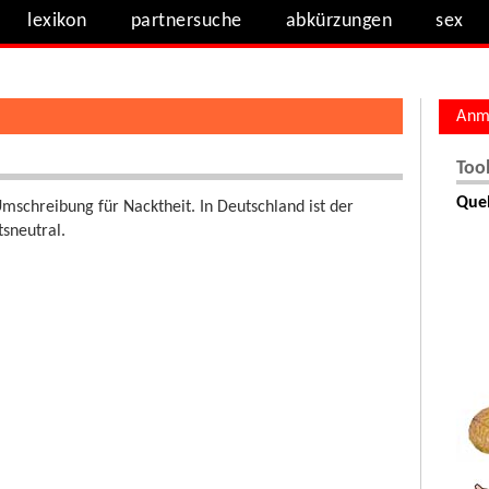
lexikon
partnersuche
abkürzungen
sex
Anm
Too
Quel
Umschreibung für Nacktheit. In Deutschland ist der
sneutral.