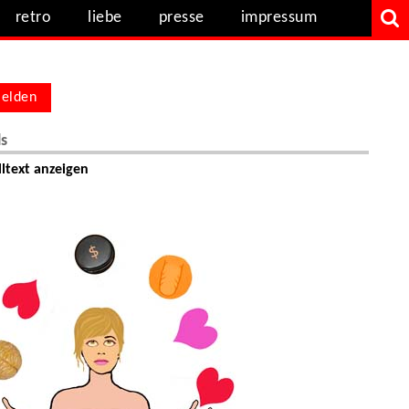
retro
liebe
presse
impressum
elden
ls
ltext anzeigen