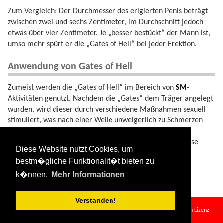
Zum Vergleich: Der Durchmesser des erigierten Penis beträgt
zwischen zwei und sechs Zentimeter, im Durchschnitt jedoch
etwas über vier Zentimeter. Je „besser bestückt“ der Mann ist,
umso mehr spürt er die „Gates of Hell“ bei jeder Erektion.
Anwendung von Gates of Hell
Zumeist werden die „Gates of Hell“ im Bereich von
SM
-
Aktivitäten genutzt. Nachdem die „Gates“ dem Träger angelegt
wurden, wird dieser durch verschiedene Maßnahmen sexuell
stimuliert, was nach einer Weile unweigerlich zu Schmerzen
führt. Das Wechselbad zwischen Lust und Schmerz ist die
eigentliche Attraktion für diejenigen Männer, die auf diese
Diese Website nutzt Cookies, um
Weise dominiert werden wollen. Sie sollten nicht mit
bestm�gliche Funktionalit�t bieten zu
„
Keuschheitsgürtel
n für Männer“ verwechselt werden.
k�nnen.
Mehr Informationen
Verstanden!
gates_of_hell.txt
· Zuletzt geändert:
2024/08/11 09:34
von
127.0.0.1
Falls nicht anders bezeichnet, ist der Inhalt dieses Wikis unter der folgenden Lizenz
veröffentlicht:
CC Attribution-Share Alike 4.0 International