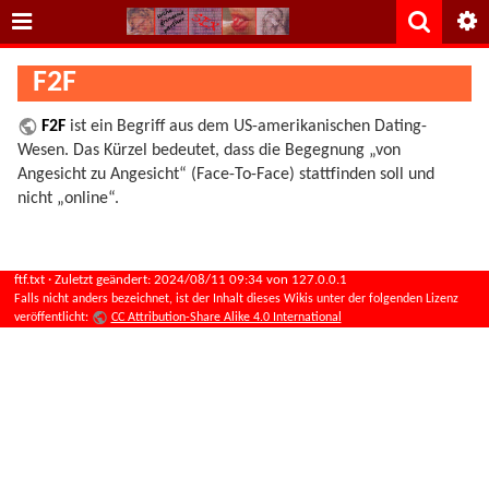
F2F
F2F
ist ein Begriff aus dem US-amerikanischen Dating-
Wesen. Das Kürzel bedeutet, dass die Begegnung „von
Angesicht zu Angesicht“ (Face-To-Face) stattfinden soll und
nicht „online“.
ftf.txt
· Zuletzt geändert:
2024/08/11 09:34
von
127.0.0.1
Falls nicht anders bezeichnet, ist der Inhalt dieses Wikis unter der folgenden Lizenz
veröffentlicht:
CC Attribution-Share Alike 4.0 International