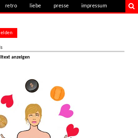
retro
liebe
presse
impressum
elden
ls
ltext anzeigen