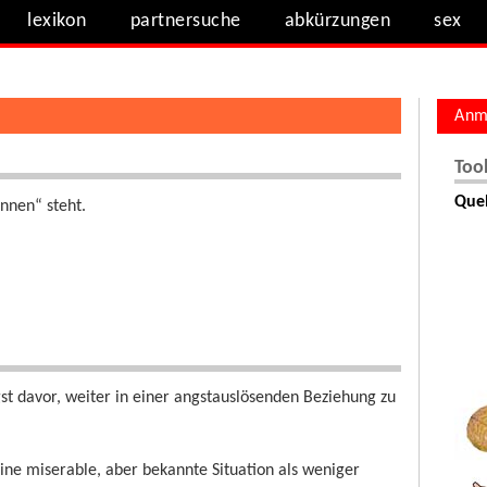
lexikon
partnersuche
abkürzungen
sex
Anm
Too
Quel
ennen“ steht.
st davor, weiter in einer angstauslösenden Beziehung zu
ine miserable, aber bekannte Situation als weniger