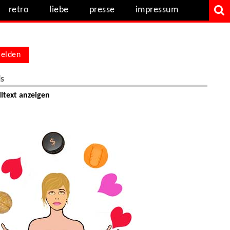
retro
liebe
presse
impressum
elden
ls
ltext anzeigen