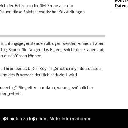
Kontak
Datens
ich der Fetisch- oder SM-Szene als sehr
rauen diese Spielart exotischer Sexstellungen
Einrichtungsgegenstände vollzogen werden können, haben
ing-Boxen. Sie fangen das Eigengewicht der Frauen auf,
gen durchführen können.
ls Thron benutzt. Der Begriff „Smothering“ deutet stets
end des Prozesses deutlich reduziert wird.
ueening“. Sie gelten nur dann, wenn gewöhnlicher
nn „reitet“.
lit�t bieten zu k�nnen.
Mehr Informationen
fentlicht:
CC Attribution-Share Alike 4.0 International