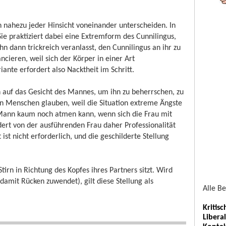
in nahezu jeder Hinsicht voneinander unterscheiden. In
ie praktiziert dabei eine Extremform des Cunnilingus,
n dann trickreich veranlasst, den Cunnilingus an ihr zu
ncieren, weil sich der Körper in einer Art
nte erfordert also Nacktheit im Schritt.
ich auf das Gesicht des Mannes, um ihn zu beherrschen, zu
ten Menschen glauben, weil die Situation extreme Ängste
Mann kaum noch atmen kann, wenn sich die Frau mit
dert von der ausführenden Frau daher Professionalität
st nicht erforderlich, und die geschilderte Stellung
tirn in Richtung des Kopfes ihres Partners sitzt. Wird
 damit Rücken zuwendet), gilt diese Stellung als
Alle B
Kritis
Libera