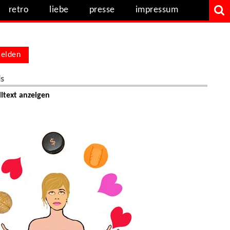
retro
liebe
presse
impressum
elden
ls
ltext anzeigen