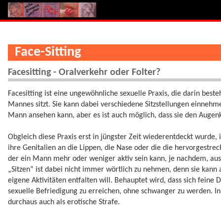
Face-Sitting
Facesitting - Oralverkehr oder Folter?
Facesitting ist eine ungewöhnliche sexuelle Praxis, die darin best
Mannes sitzt. Sie kann dabei verschiedene Sitzstellungen einnehmen
Mann ansehen kann, aber es ist auch möglich, dass sie den Augen
Obgleich diese Praxis erst in jüngster Zeit wiederentdeckt wurde, is
ihre Genitalien an die Lippen, die Nase oder die die hervorgestrec
der ein Mann mehr oder weniger aktiv sein kann, je nachdem, aus
„Sitzen“ ist dabei nicht immer wörtlich zu nehmen, denn sie kan
eigene Aktivitäten entfalten will. Behauptet wird, dass sich fein
sexuelle Befriedigung zu erreichen, ohne schwanger zu werden. I
durchaus auch als erotische Strafe.