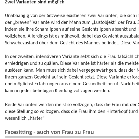
Zwei Varianten sind möglich
Unabhängig von der Sitzweise existieren zwei Varianten, die sich 
der „braven“ Variante wird der Mann zum „Lustobjekt“ der Frau. S
indem sie ihre Schamlippen auf seine Gesichtslippen absenkt und ih
vollziehen. Allerdings ist es mühevoll, dabei das Gewicht auszubala
Schwebezustand über dem Gesicht des Mannes befindet. Diese Varia
In der zweiten, intensiveren Variante setzt sich die Frau tatsächl
erniedrigen und zu quälen. Diese Variante ist härter als die meis
auslösen kann. Man muss sich dabei vergegenwärtigen, dass der 
ihrem ganzen Gewicht auf sein Gesicht setzt. Diese Variante erfor
und möglichst Erfahrungen aus einem Gesundheitsberuf. Nacktheit i
kann in jeder beliebigen Kleidung vollzogen werden.
Beide Varianten werden meist so vollzogen, dass die Frau mit der S
diese Stellung so vollzogen, dass die Frau ihm den Hinterkopf (und
wesentlich „härter“.
Facesitting - auch von Frau zu Frau