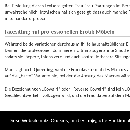
Bei Erstellung dieses Lexikons galten Frau-Frau-Paarungen im Bere
unwahrscheinlich. Inzwischen hat sich gezeigt, dass auch manche F
miteinander erproben.
Facesitting mit professionellen Erotik-Möbeln
Während beide Variationen durchaus mithilfe haushaltsüblicher 
Damen, die professionell dominieren, oftmals sogenannte Smother
sodass sie längere, intensivere und auch kontrollierbarere Sitzun
Man sagt auch
Queening
, weil die Frau das Gesicht des Mannes a
auf die „harte“ Variante hin, bei der die Atmung des Mannes währ
Die Bezeichnungen „Cowgirl“ oder „Reverse Cowgirl“ sind kein „Q
Geschlechtsverkehr vollzogen wird, und die Frau dabei auf dem Ma
facesitting.txt
· Zuletzt geändert:
2025/02/27 15:44
von
sehpferd
Diese Website nutzt Cookies, um bestm�gliche Funktiona
Falls nicht anders bezeichnet, ist der Inhalt dieses Wikis unter der folgenden Lizenz veröf