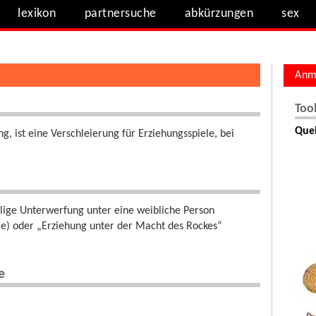
lexikon
partnersuche
abkürzungen
sex
Anm
Too
Quel
g, ist eine Verschleierung für Erziehungsspiele, bei
llige Unterwerfung unter eine weibliche Person
ule) oder „Erziehung unter der Macht des Rockes“
e