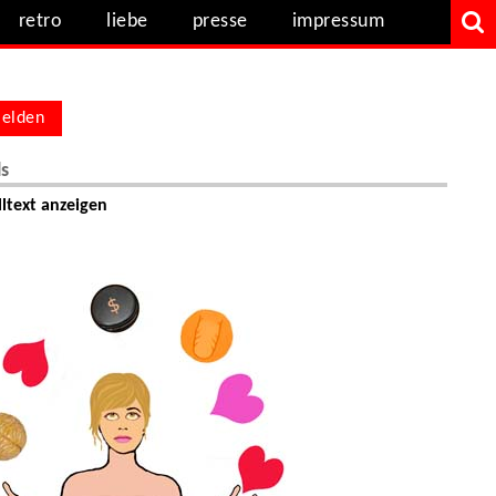
retro
liebe
presse
impressum
elden
ls
ltext anzeigen