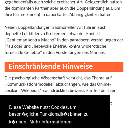
gegebenenfalls auch solche erotischer Art. Gelegentlich nutzen
die dominanten Partner aber auch die Doppelbindung aus, um
ihre Partner(innen) in dauerhafter Abhängigkeit zu halten.
Neben Doppelbindungen traditioneller Art führen auch
doppelte Leitbilder zu Problemen, etwa der Konflikt
„Gentleman kontra Macho“ in den paradoxen Vorstellungen der
Frau oder und „liebevolle Ehefrau kontra wilderotische,
fordernde Geliebte“ in den Vorstellungen des Mannes.
Einschränkende Hinweise
Die psychologische Wissenschaft versucht, das Thema auf
„Kommunikationsmodelle“ abzudrängen, wie das Online-
Lexikon „Wikipedia“ nachdrücklich beweist. Ein Teil der hier
niedergelten Informationen kann aufgrund fehlender
Forschungsbereitschaft zum Thema wissenschaftlich nicht
Diese Website nutzt Cookies, um
schlüssig bewiesen werden – er entstammt dem
bestm�gliche Funktionalit�t bieten zu
Erfahrungswissen der Autoren.
k�nnen.
Mehr Informationen