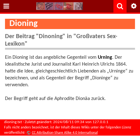
Dioning
Der Beitrag "Dinoning" in "Großvaters Sex-
Lexikon"
Ein Dioning ist das angebliche Gegenteil vom
Urning
. Der
idealistische Jurist und Journalist Karl Heinrich Ulrichs 1864.
hatte die Idee, gleichgeschlechtlich Liebenden als „Urninge“ zu
bezeichnen, und als Gegenteil der Begriff „Dioninge“ zu
verwenden.
Der Begriff geht auf die Aphrodite Dionäa zurück.
dioning.txt
· Zuletzt geändert:
2024/08/11 09:34
von
127.0.0.1
Falls nicht anders bezeichnet, ist der Inhalt dieses Wikis unter der folgenden Lizenz
veröffentlicht:
CC Attribution-Share Alike 4.0 International