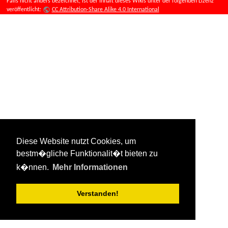
Falls nicht anders bezeichnet, ist der Inhalt dieses Wikis unter der folgenden Lizenz
veröffentlicht:
CC Attribution-Share Alike 4.0 International
Diese Website nutzt Cookies, um
bestm�gliche Funktionalit�t bieten zu
k�nnen.
Mehr Informationen
Verstanden!