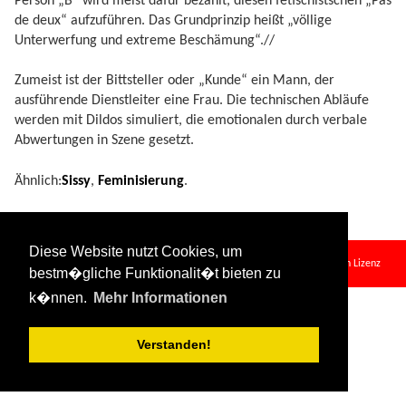
Person „B“ wird meist dafür bezahlt, diesen fetischistschen „Pas
de deux“ aufzuführen. Das Grundprinzip heißt „völlige
Unterwerfung und extreme Beschämung“.//
Zumeist ist der Bittsteller oder „Kunde“ ein Mann, der
ausführende Dienstleiter eine Frau. Die technischen Abläufe
werden mit Dildos simuliert, die emotionalen durch verbale
Abwertungen in Szene gesetzt.
Ähnlich:
Sissy
,
Feminisierung
.
coerced_bi.txt
· Zuletzt geändert:
2024/08/11 09:34
von
127.0.0.1
Diese Website nutzt Cookies, um
Falls nicht anders bezeichnet, ist der Inhalt dieses Wikis unter der folgenden Lizenz
bestm�gliche Funktionalit�t bieten zu
veröffentlicht:
CC Attribution-Share Alike 4.0 International
k�nnen.
Mehr Informationen
Verstanden!