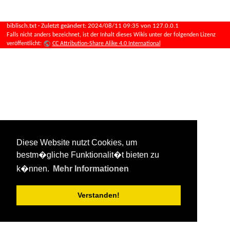
biblisch.txt
· Zuletzt geändert:
2024/08/11 09:35
von
127.0.0.1
Falls nicht anders bezeichnet, ist der Inhalt dieses Wikis unter der folgenden Lizenz
veröffentlicht:
CC Attribution-Share Alike 4.0 International
Diese Website nutzt Cookies, um
bestm�gliche Funktionalit�t bieten zu
k�nnen.
Mehr Informationen
Verstanden!