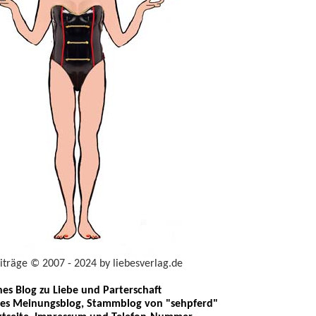
eiträge © 2007 - 2024 by liebesverlag.de
ches Blog zu Liebe und Parterschaft
les Meinungsblog, Stammblog von "sehpferd"