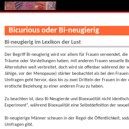
Bicurious oder Bi-neugierig
Bi-neugierig im Lexikon der Lust
Der Begriff Bi-neugierig wird vor allem für Frauen verwendet, di
Träume oder Vorstellungen haben, mit anderen Frauen sexuelle Be
Altersstufen weit verbreitet, doch wird sie offenbar während der 
Jähige, vor der Menopause) stärker beobachtet als bei den Fraue
Umfragen geht hervor, dass bis zu zwei Dritteln der Frauen in de
erotische Beziehung zu einer anderen Frau zu haben.
Zu beachten ist, dass Bi-Neugierde und Bisexualität nicht identisch 
Experiment“, während Bisexualität eine Selbstdefinition der sexuel
Bi-neugierige Männer scheuen in der Regel die Öffentlichkeit, s
Umfragen gibt.