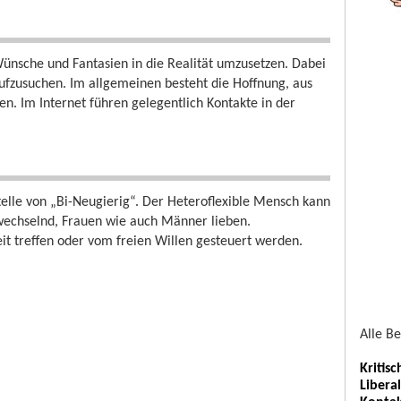
ünsche und Fantasien in die Realität umzusetzen. Dabei
 aufzusuchen. Im allgemeinen besteht die Hoffnung, aus
. Im Internet führen gelegentlich Kontakte in der
telle von „Bi-Neugierig“. Der Heteroflexible Mensch kann
wechselnd, Frauen wie auch Männer lieben.
it treffen oder vom freien Willen gesteuert werden.
Alle B
Kritis
Libera