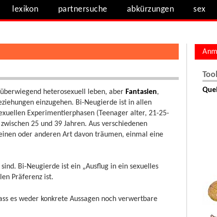
lexikon
partnersuche
abkürzungen
sex
Anm
Too
Quel
e überwiegend heterosexuell leben, aber
Fantasien
,
ziehungen einzugehen. Bi-Neugierde ist in allen
sexuellen Experimentierphasen (Teenager alter, 21-25-
n zwischen 25 und 39 Jahren. Aus verschiedenen
r einen oder anderen Art davon träumen, einmal eine
sind. Bi-Neugierde ist ein „Ausflug in ein sexuelles
len Präferenz ist.
odass es weder konkrete Aussagen noch verwertbare