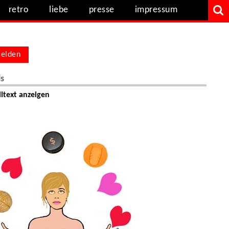
retro
liebe
presse
impressum
elden
ls
ltext anzeigen