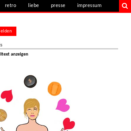
retro
liebe
presse
impressum
elden
ls
ltext anzeigen