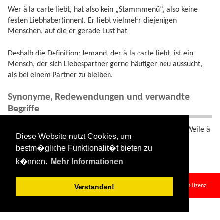
Wer à la carte liebt, hat also kein „Stammmenü“, also keine
festen Liebhaber(innen). Er liebt vielmehr diejenigen
Menschen, auf die er gerade Lust hat
Deshalb die Definition: Jemand, der à la carte liebt, ist ein
Mensch, der sich Liebespartner gerne häufiger neu aussucht,
als bei einem Partner zu bleiben.
Synonyme, Redewendungen und verwandte
Begriffe
Beispiel: „Nach meiner Scheidung habe ich eine Weile à
Diese Website nutzt Cookies, um
la carte gelebt“.
bestm�gliche Funktionalit�t bieten zu
k�nnen.
Mehr Informationen
alacarte.txt
· Zuletzt geändert:
2024/08/11 09:33
von
127.0.0.1
Falls nicht anders bezeichnet, ist der Inhalt dieses Wikis unter der folgenden Lizenz
Verstanden!
veröffentlicht:
CC Attribution-Share Alike 4.0 International